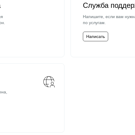
а
Служба поддер
мя
Напишите, если вам нужн
он.
по услугам.
Написать
ена,